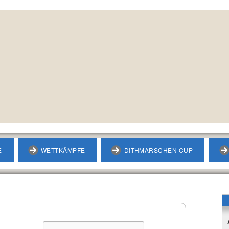
E
WETTKÄMPFE
DITHMARSCHEN CUP