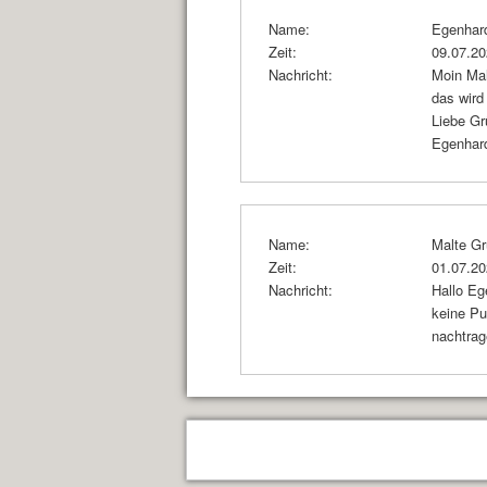
Name:
Egenhar
Zeit:
09.07.2
Nachricht:
Moin Mal
das wird
Liebe G
Egenhar
Name:
Malte G
Zeit:
01.07.2
Nachricht:
Hallo Eg
keine Pu
nachtrag