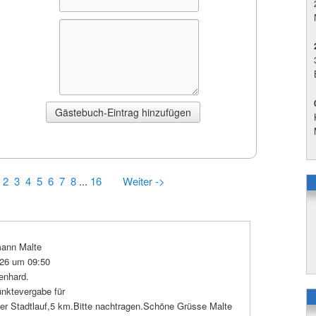
2
3
4
5
6
7
8
...
16
Weiter ->
ann Malte
026 um 09:50
enhard.
nktevergabe für
er Stadtlauf,5 km.Bitte nachtragen.Schöne Grüsse Malte