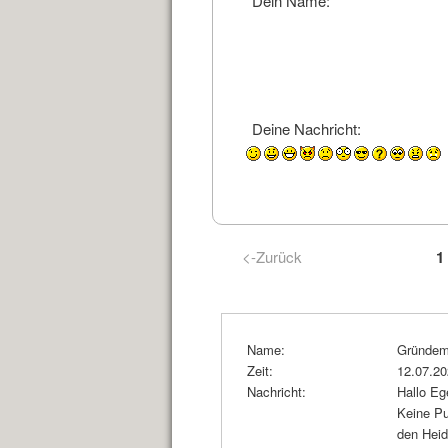
Dein Name:
Deine Nachricht:
<-Zurück
1
Name:
Gründem
Zeit:
12.07.2
Nachricht:
Hallo Eg
Keine Pu
den Heid