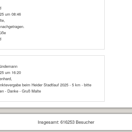
d
025 um 08:46
te,
 nachgetragen.
rüße
d
ründemann
025 um 16:20
enhard,
nktevergabe beim Heider Stadtlauf 2025 - 5 km - bitte
en - Danke - Gruß Malte
Insgesamt: 616253 Besucher