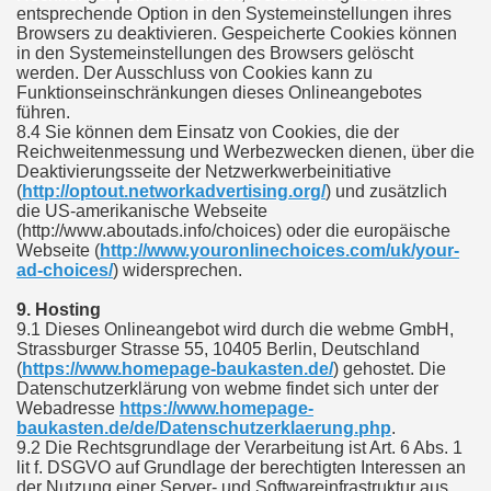
entsprechende Option in den Systemeinstellungen ihres
Browsers zu deaktivieren. Gespeicherte Cookies können
in den Systemeinstellungen des Browsers gelöscht
werden. Der Ausschluss von Cookies kann zu
Funktionseinschränkungen dieses Onlineangebotes
führen.
8.4 Sie können dem Einsatz von Cookies, die der
Reichweitenmessung und Werbezwecken dienen, über die
Deaktivierungsseite der Netzwerkwerbeinitiative
(
http://optout.networkadvertising.org/
) und zusätzlich
die US-amerikanische Webseite
(http://www.aboutads.info/choices) oder die europäische
Webseite (
http://www.youronlinechoices.com/uk/your-
ad-choices/
) widersprechen.
9. Hosting
9.1 Dieses Onlineangebot wird durch die webme GmbH,
Strassburger Strasse 55, 10405 Berlin, Deutschland
(
https://www.homepage-baukasten.de/
) gehostet. Die
Datenschutzerklärung von webme findet sich unter der
Webadresse
https://www.homepage-
baukasten.de/de/Datenschutzerklaerung.php
.
9.2 Die Rechtsgrundlage der Verarbeitung ist Art. 6 Abs. 1
lit f. DSGVO auf Grundlage der berechtigten Interessen an
der Nutzung einer Server- und Softwareinfrastruktur aus