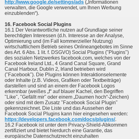
http://www.google.de/settings/ads
(„Informationen
verwalten, die Google verwendet, um Ihnen Werbung
einzublenden“).
16. Facebook Social Plugins
16.1 Der Verantwortliche nutzen auf Grundlage seiner
berechtigten Interessen (d.h. Interesse an der Analyse,
Optimierung und (im Fall kommerzieller Nutzung)
wirtschaftlichem Betrieb seines Onlineangebotes im Sinne
des Art. 6 Abs. 1 lit. f. DSGVO) Social Plugins ("Plugins")
des sozialen Netzwerkes facebook.com, welches von der
Facebook Ireland Ltd., 4 Grand Canal Square, Grand
Canal Harbour, Dublin 2, Irland betrieben wird
("Facebook"). Die Plugins können Interaktionselemente
oder Inhalte (z.B. Videos, Grafiken oder Textbeiträge)
darstellen und sind an einem der Facebook Logos
erkennbar (weißes „f“ auf blauer Kachel, den Begriffen
"Like", "Gefällt mir" oder einem „Daumen hoch“-Zeichen)
oder sind mit dem Zusatz "Facebook Social Plugin"
gekennzeichnet. Die Liste und das Aussehen der
Facebook Social Plugins kann hier eingesehen werden:
https://developers.facebook.com/docs/plugins/
.
16.2 Facebook ist unter dem Privacy-Shield-Abkommen
zertifiziert und bietet hierdurch eine Garantie, das
europäische Datenschutzrecht einzuhalten